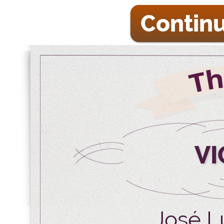
Continu
VI
José L