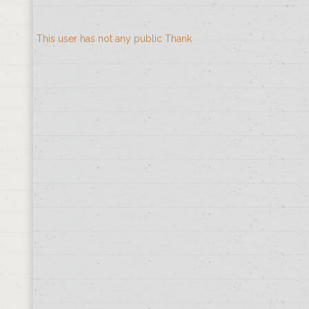
This user has not any public Thank
#1
Thanks from
Jose Luis
Por fin tenemos la app funcionando, te qu
ilusión.