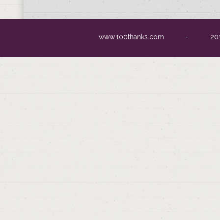
#2
Thanks from
Jose
> 25/
> Madr
Jefa, capitana, amiga, compaÃ±era, inspirado
www.100thanks.com
-
20
que diga es poco. Â¡Te quiero mamÃ¡!.
#3
Thanks from
Jose (tu b
Querida hermana, mi sister, todas las palab