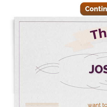
Contin
JO
want to