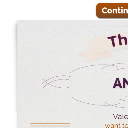
Contin
A
Vale
want to